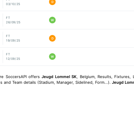
D
03/10/25
FT
W
26/09/25
FT
D
19/09/25
FT
W
12/09/25
ore SoccersAPI offers
Jeugd Lommel SK
, Belgium, Results, Fixtures, 
ngs and Team details (Stadium, Manager, Sidelined, Form...).
Jeugd Lom