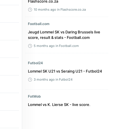
Flashscore.co.za
10 months ago
in Flashscore.co.za
Football.com
Jeugd Lommel SK vs Daring Brussels live
score, result & stats - Football.com
5 months ago
in Football.com
Futbol24
Lommel SK U21 vs Seraing U21 - Futbol24
3 months ago
in Futbol24
FotMob
Lommel vs K. Lierse SK - live score,
predicted lineups and H2H stats - FotMob
2 years ago
in FotMob