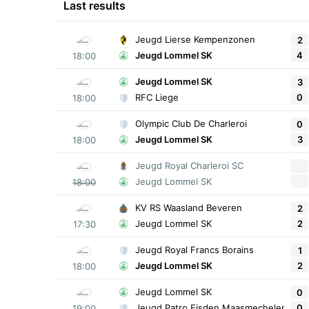
Last results
Jeugd Lierse Kempenzonen
2
4
Jeugd Lommel SK
18:00
Jeugd Lommel SK
3
0
RFC Liege
18:00
Olympic Club De Charleroi
0
3
Jeugd Lommel SK
18:00
Jeugd Royal Charleroi SC
Jeugd Lommel SK
18:00
KV RS Waasland Beveren
2
2
Jeugd Lommel SK
17:30
Jeugd Royal Francs Borains
1
2
Jeugd Lommel SK
18:00
Jeugd Lommel SK
0
0
Jeugd Patro Eisden Maasmechelen
19:00