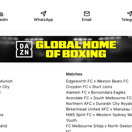
kedIn
WhatsApp
Email
Teleg
Matches
 Munich
Edgeworth FC v Weston Bears FC
 City
Croydon FC v Sturt Lions
d
Alamein FC v Boroondara Eagles
Avondale FC v South Melbourne FC
Northern AFC v Dunedin City Royal
Birkenhead United AFC v Manukau 
na
NWS Spirit FC v Western Sydney W
Youth
drid
FC Melbourne Srbija v North Geelo
FC