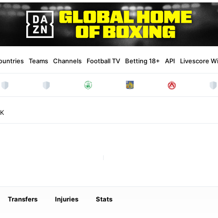
ountries
Teams
Channels
Football TV
Betting 18+
API
Livescore W
SK
Transfers
Injuries
Stats