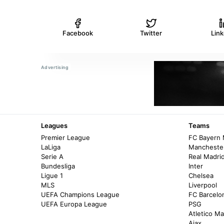
Facebook
Twitter
Lin
Leagues
Teams
Premier League
FC Bayern
LaLiga
Manchester
Serie A
Real Madri
Bundesliga
Inter
Ligue 1
Chelsea
MLS
Liverpool
UEFA Champions League
FC Barcelo
UEFA Europa League
PSG
Atletico Ma
Ajax