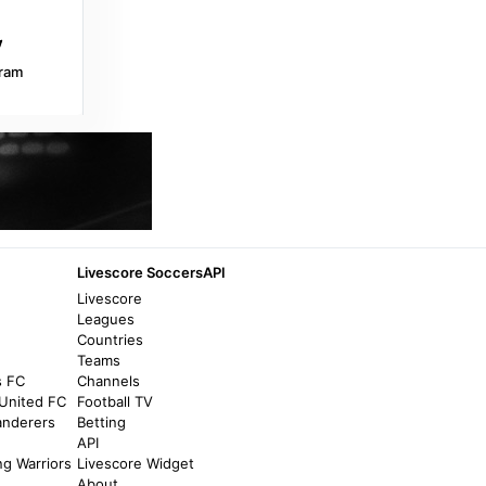
ram
Livescore SoccersAPI
Livescore
Leagues
Countries
Teams
s FC
Channels
United FC
Football TV
anderers
Betting
API
ng Warriors
Livescore Widget
About