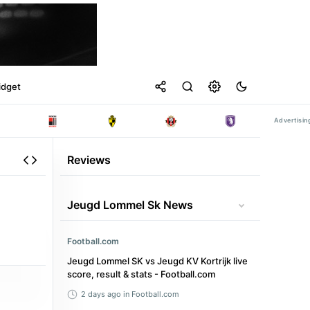
idget
Reviews
Jeugd Lommel Sk News
Football.com
Jeugd Lommel SK vs Jeugd KV Kortrijk live
score, result & stats - Football.com
2 days ago
in Football.com