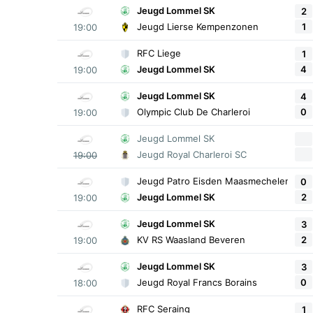
Jeugd Lommel SK
2
1
Jeugd Lierse Kempenzonen
19:00
RFC Liege
1
4
Jeugd Lommel SK
19:00
Jeugd Lommel SK
4
0
Olympic Club De Charleroi
19:00
Jeugd Lommel SK
Jeugd Royal Charleroi SC
19:00
Jeugd Patro Eisden Maasmechelen
0
2
Jeugd Lommel SK
19:00
Jeugd Lommel SK
3
2
KV RS Waasland Beveren
19:00
Jeugd Lommel SK
3
0
Jeugd Royal Francs Borains
18:00
RFC Seraing
1