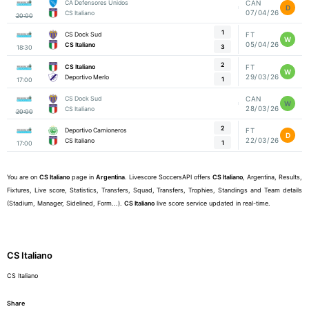
CA Defensores Unidos
CAN
D
07/04/26
CS Italiano
20:00
1
CS Dock Sud
FT
W
05/04/26
CS Italiano
3
18:30
2
CS Italiano
FT
W
29/03/26
Deportivo Merlo
1
17:00
CS Dock Sud
CAN
W
28/03/26
CS Italiano
20:00
2
Deportivo Camioneros
FT
D
22/03/26
CS Italiano
1
17:00
You are on
CS Italiano
page in
Argentina
. Livescore SoccersAPI offers
CS Italiano
, Argentina, Results,
Fixtures, Live score, Statistics, Transfers, Squad, Transfers, Trophies, Standings and Team details
(Stadium, Manager, Sidelined, Form...).
CS Italiano
live score service updated in real-time.
CS Italiano
CS Italiano
Share