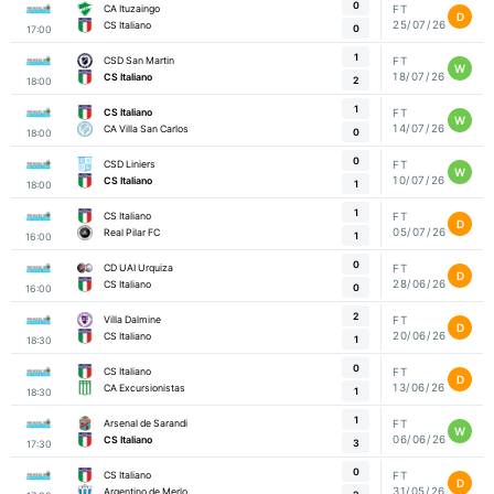
0
CA Ituzaingo
FT
D
25/07/26
CS Italiano
0
17:00
1
CSD San Martin
FT
W
18/07/26
CS Italiano
2
18:00
1
CS Italiano
FT
W
14/07/26
CA Villa San Carlos
0
18:00
0
CSD Liniers
FT
W
10/07/26
CS Italiano
1
18:00
1
CS Italiano
FT
D
05/07/26
Real Pilar FC
1
16:00
0
CD UAI Urquiza
FT
D
28/06/26
CS Italiano
0
16:00
2
Villa Dalmine
FT
D
20/06/26
CS Italiano
1
18:30
0
CS Italiano
FT
D
13/06/26
CA Excursionistas
1
18:30
1
Arsenal de Sarandi
FT
W
06/06/26
CS Italiano
3
17:30
0
CS Italiano
FT
D
31/05/26
Argentino de Merlo