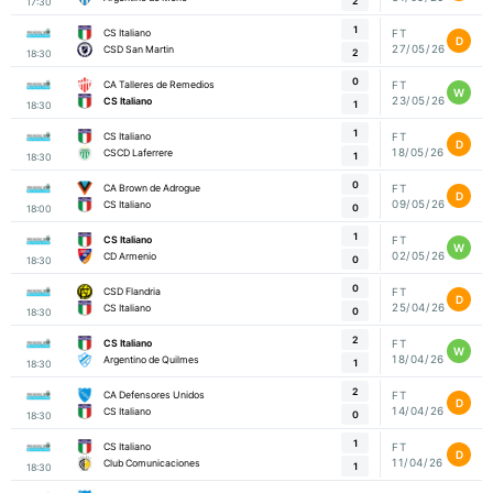
2
17:30
1
CS Italiano
FT
D
27/05/26
CSD San Martin
2
18:30
0
CA Talleres de Remedios
FT
W
23/05/26
CS Italiano
1
18:30
1
CS Italiano
FT
D
18/05/26
CSCD Laferrere
1
18:30
0
CA Brown de Adrogue
FT
D
09/05/26
CS Italiano
0
18:00
1
CS Italiano
FT
W
02/05/26
CD Armenio
0
18:30
0
CSD Flandria
FT
D
25/04/26
CS Italiano
0
18:30
2
CS Italiano
FT
W
18/04/26
Argentino de Quilmes
1
18:30
2
CA Defensores Unidos
FT
D
14/04/26
CS Italiano
0
18:30
1
CS Italiano
FT
D
11/04/26
Club Comunicaciones
1
18:30