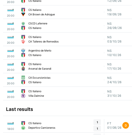
12/09/26
CS Italiano
20:00
CS Italiano
NS
19/09/26
CA Brown de Adrogue
20:00
CSCD Laferrere
NS
26/09/26
CS Italiano
20:00
CS Italiano
NS
03/10/26
CA Talleres de Remedios
20:00
Argentino de Merlo
NS
10/10/26
CS Italiano
20:00
CS Italiano
NS
17/10/26
Arsenal de Sarandi
20:00
CA Excursionistas
NS
24/10/26
CS Italiano
20:00
CS Italiano
NS
31/10/26
Villa Dalmine
20:00
Last results
1
CS Italiano
FT
D
01/08/26
Deportivo Camioneros
1
18:00