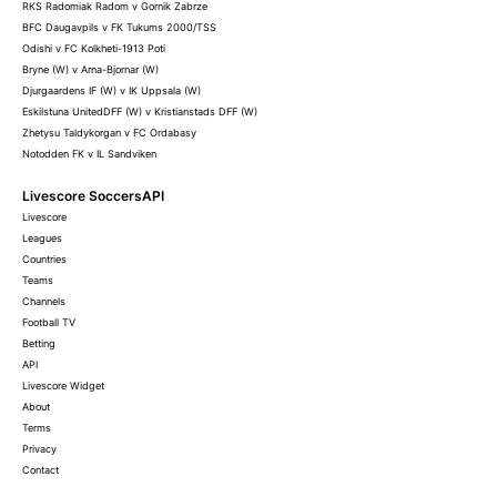
RKS Radomiak Radom v Gornik Zabrze
BFC Daugavpils v FK Tukums 2000/TSS
Odishi v FC Kolkheti-1913 Poti
Bryne (W) v Arna-Bjornar (W)
Djurgaardens IF (W) v IK Uppsala (W)
Eskilstuna UnitedDFF (W) v Kristianstads DFF (W)
Zhetysu Taldykorgan v FC Ordabasy
Notodden FK v IL Sandviken
Livescore SoccersAPI
Livescore
Leagues
Countries
Teams
Channels
Football TV
Betting
API
Livescore Widget
About
Terms
Privacy
Contact