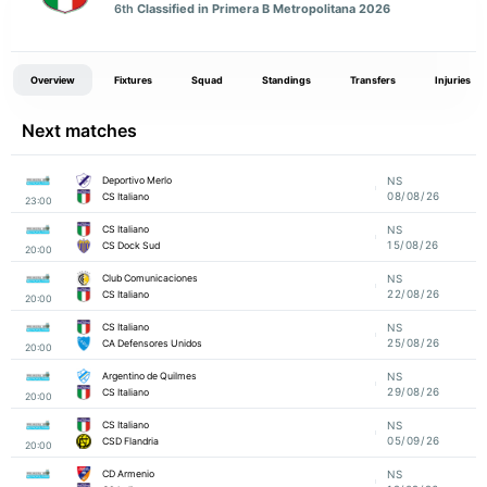
6th
Classified in Primera B Metropolitana 2026
Overview
Fixtures
Squad
Standings
Transfers
Injuries
Next matches
Deportivo Merlo
NS
08/08/26
CS Italiano
23:00
CS Italiano
NS
15/08/26
CS Dock Sud
20:00
Club Comunicaciones
NS
22/08/26
CS Italiano
20:00
CS Italiano
NS
25/08/26
CA Defensores Unidos
20:00
Argentino de Quilmes
NS
29/08/26
CS Italiano
20:00
CS Italiano
NS
05/09/26
CSD Flandria
20:00
CD Armenio
NS