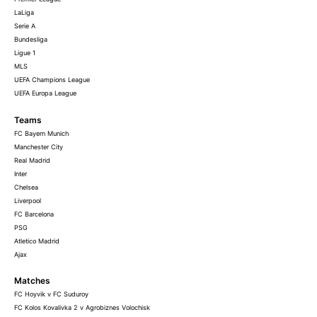
LaLiga
Serie A
Bundesliga
Ligue 1
MLS
UEFA Champions League
UEFA Europa League
Teams
FC Bayern Munich
Manchester City
Real Madrid
Inter
Chelsea
Liverpool
FC Barcelona
PSG
Atletico Madrid
Ajax
Matches
FC Hoyvik v FC Suduroy
FC Kolos Kovalivka 2 v Agrobiznes Volochisk