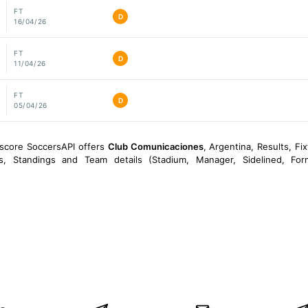
FT
D
16/04/26
FT
D
11/04/26
FT
D
05/04/26
escore SoccersAPI offers
Club Comunicaciones
, Argentina, Results, Fix
ies, Standings and Team details (Stadium, Manager, Sidelined, For