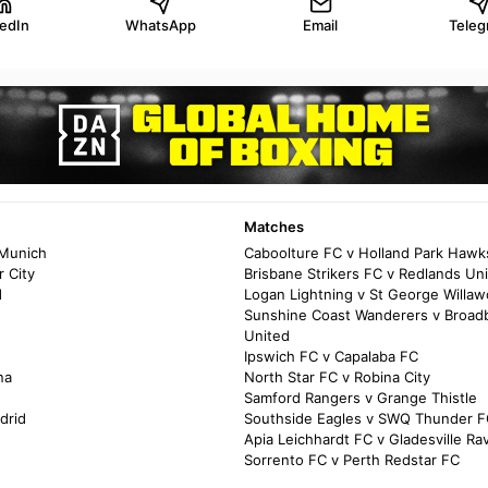
kedIn
WhatsApp
Email
Teleg
Matches
 Munich
Caboolture FC v Holland Park Hawk
 City
Brisbane Strikers FC v Redlands Un
d
Logan Lightning v St George Willa
Sunshine Coast Wanderers v Broad
United
Ipswich FC v Capalaba FC
na
North Star FC v Robina City
Samford Rangers v Grange Thistle
drid
Southside Eagles v SWQ Thunder F
Apia Leichhardt FC v Gladesville Ra
Sorrento FC v Perth Redstar FC