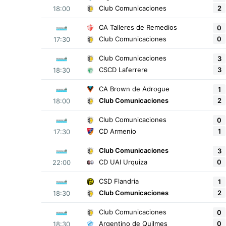
2
Club Comunicaciones
18:00
CA Talleres de Remedios
0
0
Club Comunicaciones
17:30
Club Comunicaciones
3
3
CSCD Laferrere
18:30
CA Brown de Adrogue
1
2
Club Comunicaciones
18:00
Club Comunicaciones
0
1
CD Armenio
17:30
Club Comunicaciones
3
0
CD UAI Urquiza
22:00
CSD Flandria
1
2
Club Comunicaciones
18:30
Club Comunicaciones
0
0
Argentino de Quilmes
18:30