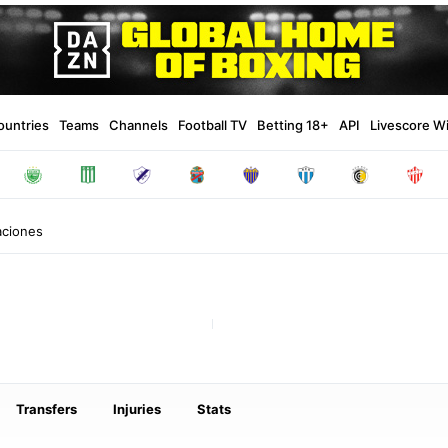
ountries
Teams
Channels
Football TV
Betting 18+
API
Livescore W
aciones
Transfers
Injuries
Stats