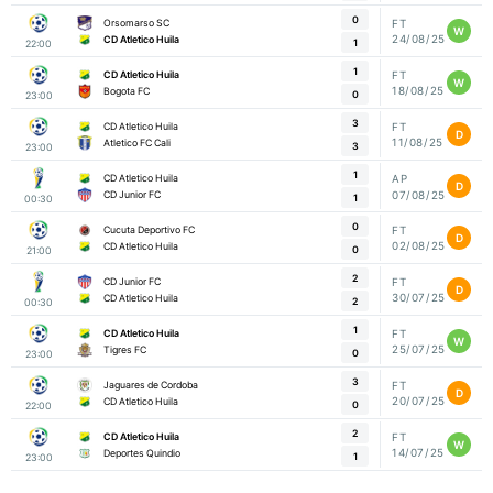
0
Orsomarso SC
FT
W
24/08/25
CD Atletico Huila
1
22:00
1
CD Atletico Huila
FT
W
18/08/25
Bogota FC
0
23:00
3
CD Atletico Huila
FT
D
11/08/25
Atletico FC Cali
3
23:00
1
CD Atletico Huila
AP
D
07/08/25
CD Junior FC
1
00:30
0
Cucuta Deportivo FC
FT
D
02/08/25
CD Atletico Huila
0
21:00
2
CD Junior FC
FT
D
30/07/25
CD Atletico Huila
2
00:30
1
CD Atletico Huila
FT
W
25/07/25
Tigres FC
0
23:00
3
Jaguares de Cordoba
FT
D
20/07/25
CD Atletico Huila
0
22:00
2
CD Atletico Huila
FT
W
14/07/25
Deportes Quindio
1
23:00