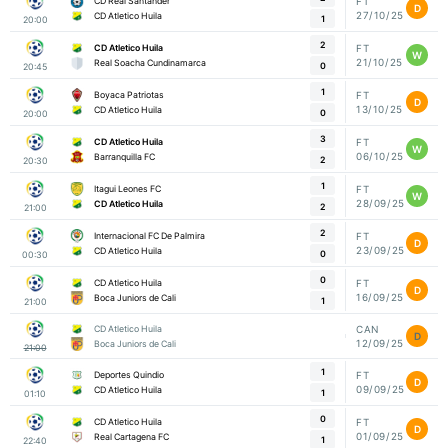
CD Real Santander
FT
D
27/10/25
CD Atletico Huila
1
20:00
2
CD Atletico Huila
FT
W
21/10/25
Real Soacha Cundinamarca
0
20:45
1
Boyaca Patriotas
FT
D
13/10/25
CD Atletico Huila
0
20:00
3
CD Atletico Huila
FT
W
06/10/25
Barranquilla FC
2
20:30
1
Itagui Leones FC
FT
W
28/09/25
CD Atletico Huila
2
21:00
2
Internacional FC De Palmira
FT
D
23/09/25
CD Atletico Huila
0
00:30
0
CD Atletico Huila
FT
D
16/09/25
Boca Juniors de Cali
1
21:00
CD Atletico Huila
CAN
D
12/09/25
Boca Juniors de Cali
21:00
1
Deportes Quindio
FT
D
09/09/25
CD Atletico Huila
1
01:10
0
CD Atletico Huila
FT
D
01/09/25
Real Cartagena FC
1
22:40