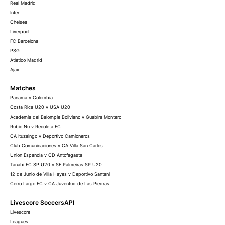
Real Madrid
Inter
Chelsea
Liverpool
FC Barcelona
PSG
Atletico Madrid
Ajax
Matches
Panama v Colombia
Costa Rica U20 v USA U20
Academia del Balompie Boliviano v Guabira Montero
Rubio Nu v Recoleta FC
CA Ituzaingo v Deportivo Camioneros
Club Comunicaciones v CA Villa San Carlos
Union Espanola v CD Antofagasta
Tanabi EC SP U20 v SE Palmeiras SP U20
12 de Junio de Villa Hayes v Deportivo Santani
Cerro Largo FC v CA Juventud de Las Piedras
Livescore SoccersAPI
Livescore
Leagues