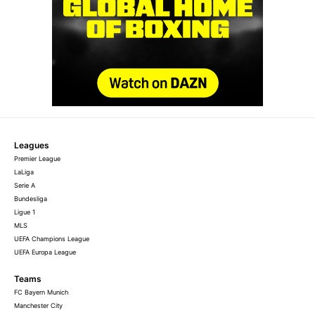
Leagues
Premier League
LaLiga
Serie A
Bundesliga
Ligue 1
MLS
UEFA Champions League
UEFA Europa League
Teams
FC Bayern Munich
Manchester City