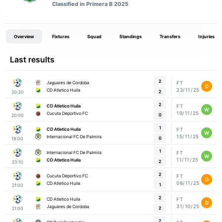
Classified in Primera B 2025
Overview
Fixtures
Squad
Standings
Transfers
Injuries
Last results
2
Jaguares de Cordoba
FT
D
23/11/25
CD Atletico Huila
2
20:30
2
CD Atletico Huila
FT
W
19/11/25
Cucuta Deportivo FC
0
20:00
1
CD Atletico Huila
FT
W
15/11/25
Internacional FC De Palmira
0
19:00
1
Internacional FC De Palmira
FT
W
11/11/25
CD Atletico Huila
2
23:10
2
Cucuta Deportivo FC
FT
D
06/11/25
CD Atletico Huila
1
21:00
2
CD Atletico Huila
FT
D
31/10/25
Jaguares de Cordoba
2
21:00
2