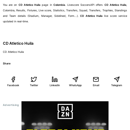
You are on
CD Atletico Huila
page in
Colombia
. Livescore SoccersAPI offers
CD Atletico Huila
,
Colombia, Results, Fixtures, Live score, Statistics, Transfers, Squad, Transfers, Trophies, Standings
and Team details (Stadium, Manager, Sidelined, Form...).
CD Atletico Huila
live score service
updated in real-time.
CD Atletico Huila
CD Atletico Huila
Share
Facebook
Twitter
LinkedIn
WhatsApp
Email
Telegram