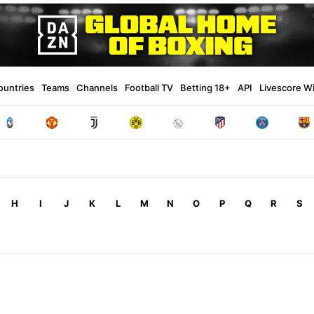
ountries
Teams
Channels
Football TV
Betting 18+
API
Livescore W
H
I
J
K
L
M
N
O
P
Q
R
S