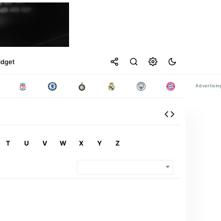
idget
T
U
V
W
X
Y
Z