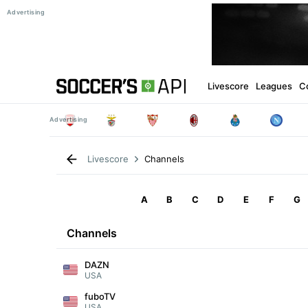
Livescore
Leagues
C
Channels
Livescore
A
B
C
D
E
F
G
Channels
DAZN
USA
fuboTV
USA