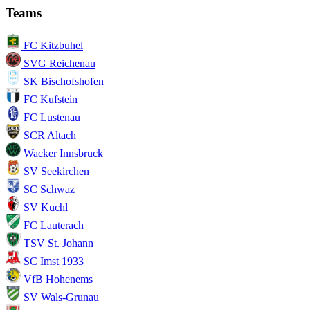
Teams
FC Kitzbuhel
SVG Reichenau
SK Bischofshofen
FC Kufstein
FC Lustenau
SCR Altach
Wacker Innsbruck
SV Seekirchen
SC Schwaz
SV Kuchl
FC Lauterach
TSV St. Johann
SC Imst 1933
VfB Hohenems
SV Wals-Grunau