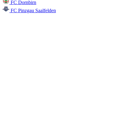
FC Dornbirn
FC Pinzgau Saalfelden