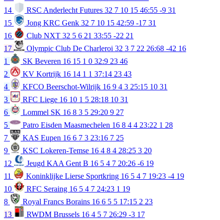
14
RSC Anderlecht Futures
32
7
10
15
46:55
-9
31
15
Jong KRC Genk
32
7
10
15
42:59
-17
31
16
Club NXT
32
5
6
21
33:55
-22
21
17
Olympic Club De Charleroi
32
3
7
22
26:68
-42
16
1
SK Beveren
16
15
1
0
32:9
23
46
2
KV Kortrijk
16
14
1
1
37:14
23
43
4
KFCO Beerschot-Wilrijk
16
9
4
3
25:15
10
31
3
RFC Liege
16
10
1
5
28:18
10
31
6
Lommel SK
16
8
3
5
29:20
9
27
5
Patro Eisden Maasmechelen
16
8
4
4
23:22
1
28
7
KAS Eupen
16
6
7
3
23:16
7
25
9
KSC Lokeren-Temse
16
4
8
4
28:25
3
20
12
Jeugd KAA Gent B
16
5
4
7
20:26
-6
19
11
Koninklijke Lierse Sportkring
16
5
4
7
19:23
-4
19
10
RFC Seraing
16
5
4
7
24:23
1
19
8
Royal Francs Borains
16
6
5
5
17:15
2
23
13
RWDM Brussels
16
4
5
7
26:29
-3
17