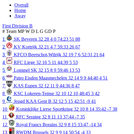
Overall
Home
Away
First Division B
#
Team
MP
W
D
L
G
GD
P
1
SK Beveren
32
28
4
0
74:23
51
88
2
KV Kortrijk
32
21
4
7
59:33
26
67
3
KFCO Beerschot-Wilrijk
32
19
7
6
52:31
21
64
4
RFC Liege
32
16
5
11
44:39
5
53
5
Lommel SK
32
15
8
9
59:46
13
53
6
Patro Eisden Maasmechelen
32
14
9
9
44:40
4
51
7
KAS Eupen
32
12
11
9
44:36
8
47
8
KSC Lokeren-Temse
32
10
12
10
48:45
3
42
9
Jeugd KAA Gent B
32
12
5
15
42:51
-9
41
10
Koninklijke Lierse Sportkring
32
10
8
14
35:42
-7
38
11
RFC Seraing
32
8
11
13
37:44
-7
35
12
Royal Francs Borains
32
9
8
15
33:47
-14
34
13
RWDM Brussels
32
9
9
14
50:54
-4
33