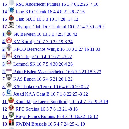
15
RSC Anderlecht Futures
16
3
7
6
22:26
-4
16
14
Jong KRC Genk
16
4
4
8
21:28
-7
16
16
Club NXT
16
3
3
10
14:28
-14
12
17
Olympic Club De Charleroi
16
0
2
14
7:36
-29
2
1
SK Beveren
16
13
3
0
42:14
28
42
4
KV Kortrijk
16
7
3
6
22:19
3
24
2
KFCO Beerschot-Wilrijk
16
10
3
3
27:16
11
33
9
RFC Liege
16
6
4
6
16:21
-5
22
3
Lommel SK
16
7
5
4
30:26
4
26
5
Patro Eisden Maasmechelen
16
6
5
5
21:18
3
23
7
KAS Eupen
16
6
4
6
21:20
1
22
8
KSC Lokeren-Temse
16
6
4
6
20:20
0
22
6
Jeugd KAA Gent B
16
7
1
8
22:25
-3
22
11
Koninklijke Lierse Sportkring
16
5
4
7
16:19
-3
19
12
RFC Seraing
16
3
7
6
13:21
-8
16
16
Royal Francs Borains
16
3
3
10
16:32
-16
12
10
RWDM Brussels
16
5
4
7
24:25
-1
19